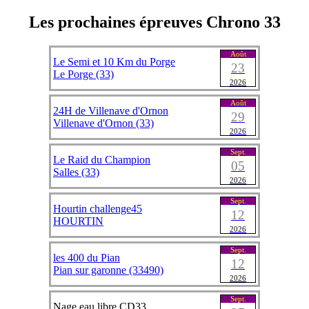
Les prochaines épreuves Chrono 33
Août
Le Semi et 10 Km du Porge
23
Le Porge (33)
2026
Août
24H de Villenave d'Ornon
29
Villenave d'Ornon (33)
2026
Sept.
Le Raid du Champion
05
Salles (33)
2026
Sept.
Hourtin challenge45
12
HOURTIN
2026
Sept.
les 400 du Pian
12
Pian sur garonne (33490)
2026
Sept.
Nage eau libre CD33