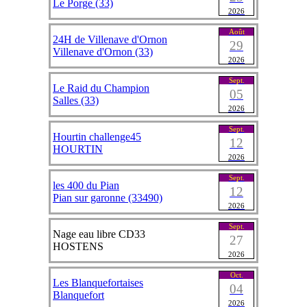
Le Porge (33)
2026
Août
24H de Villenave d'Ornon
29
Villenave d'Ornon (33)
2026
Sept.
Le Raid du Champion
05
Salles (33)
2026
Sept.
Hourtin challenge45
12
HOURTIN
2026
Sept.
les 400 du Pian
12
Pian sur garonne (33490)
2026
Sept.
Nage eau libre CD33
27
HOSTENS
2026
Oct.
Les Blanquefortaises
04
Blanquefort
2026