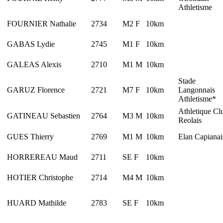
Athletisme
FOURNIER Nathalie
2734
M2 F
10km
GABAS Lydie
2745
M1 F
10km
GALEAS Alexis
2710
M1 M
10km
Stade
GARUZ Florence
2721
M7 F
10km
Langonnais
Athletisme*
Athletique Cl
GATINEAU Sebastien
2764
M3 M
10km
Reolais
GUES Thierry
2769
M1 M
10km
Elan Capiana
HORREREAU Maud
2711
SE F
10km
HOTIER Christophe
2714
M4 M
10km
HUARD Mathilde
2783
SE F
10km