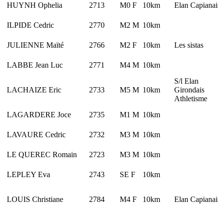
HUYNH Ophelia
2713
M0 F
10km
Elan Capiana
ILPIDE Cedric
2770
M2 M
10km
JULIENNE Maïté
2766
M2 F
10km
Les sistas
LABBE Jean Luc
2771
M4 M
10km
S/l Elan
LACHAIZE Eric
2733
M5 M
10km
Girondais
Athletisme
LAGARDERE Joce
2735
M1 M
10km
LAVAURE Cedric
2732
M3 M
10km
LE QUEREC Romain
2723
M3 M
10km
LEPLEY Eva
2743
SE F
10km
LOUIS Christiane
2784
M4 F
10km
Elan Capiana