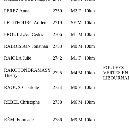
PEREZ Anna
2750
M2 F
10km
PETITFOURG Adrien
2719
SE M
10km
PROUILLAC Cedric
2706
M1 M
10km
RABOISSON Jonathan
2753
M0 M
10km
RAIOLA Julie
2742
M1 F
10km
FOULEES
RAKOTONDRAMASY
2725
M4 M
10km
VERTES EN
Thierry
LIBOURNA
RAOUX Charlotte
2724
M0 F
10km
REBEL Christophe
2738
M6 M
10km
RÉMI Fourcade
2786
M9 M
10km