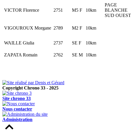
PAGE
VICTOR Florence
2751
M5 F
10km
BLANCHE
SUD OUES
VIGOUROUX Morgane
2789
M2 F
10km
WAILLE Giulia
2737
SE F
10km
ZAPATA Romain
2762
SE M
10km
Copyright Chrono 33 - 2025
Site chrono 33
Nous contacter
Administration