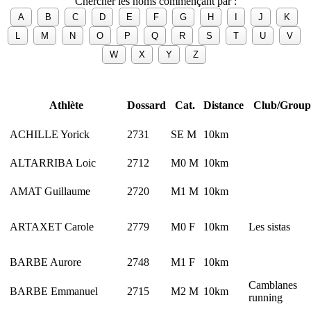
Chercher les noms commençant par :
Athlète
Dossard
Cat.
Distance
Club/Group
ACHILLE Yorick
2731
SE M
10km
ALTARRIBA Loic
2712
M0 M
10km
AMAT Guillaume
2720
M1 M
10km
ARTAXET Carole
2779
M0 F
10km
Les sistas
BARBE Aurore
2748
M1 F
10km
Camblanes
BARBE Emmanuel
2715
M2 M
10km
running