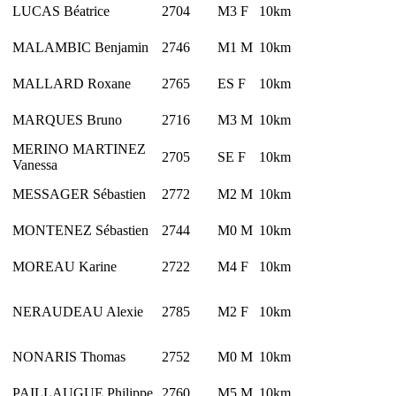
LUCAS Béatrice
2704
M3 F
10km
MALAMBIC Benjamin
2746
M1 M
10km
MALLARD Roxane
2765
ES F
10km
MARQUES Bruno
2716
M3 M
10km
MERINO MARTINEZ
2705
SE F
10km
Vanessa
MESSAGER Sébastien
2772
M2 M
10km
MONTENEZ Sébastien
2744
M0 M
10km
MOREAU Karine
2722
M4 F
10km
NERAUDEAU Alexie
2785
M2 F
10km
NONARIS Thomas
2752
M0 M
10km
PAILLAUGUE Philippe
2760
M5 M
10km