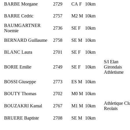
BARBE Morgane
2729
CA F
10km
BARRE Cedric
2757
M2 M
10km
BAUMGARTNER
2736
SE F
10km
Noemie
BERNARD Guillaume
2758
SE M
10km
BLANC Laura
2701
SE F
10km
S/l Elan
BORIE Emilie
2749
SE F
10km
Girondais
Athletisme
BOSSI Giuseppe
2773
ES M
10km
BOUTY Thomas
2702
M0 M
10km
Athletique Cl
BOUZAKRI Kamal
2767
M1 M
10km
Reolais
BRUERE Baptiste
2708
SE M
10km