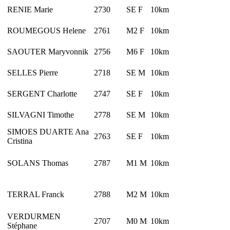
RENIE Marie
2730
SE F
10km
ROUMEGOUS Helene
2761
M2 F
10km
SAOUTER Maryvonnik
2756
M6 F
10km
SELLES Pierre
2718
SE M
10km
SERGENT Charlotte
2747
SE F
10km
SILVAGNI Timothe
2778
SE M
10km
SIMOES DUARTE Ana
2763
SE F
10km
Cristina
SOLANS Thomas
2787
M1 M
10km
TERRAL Franck
2788
M2 M
10km
VERDURMEN
2707
M0 M
10km
Stéphane