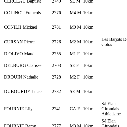
CERCEAU Baptiste
2740
SE M
10km
COLINOT Francois
2776
M4 M
10km
CONILH Mickael
2781
M0 M
10km
Les Barjots D
CURSAN Pierre
2726
M2 M
10km
Cotos
D OLIVO Maud
2755
M1 F
10km
DELBURG Clarisse
2703
SE F
10km
DROUIN Nathalie
2728
M2 F
10km
DUBOURDY Lucas
2782
SE M
10km
S/l Elan
FOURNIE Lily
2741
CA F
10km
Girondais
Athletisme
S/l Elan
FOURNIE Remy
2777
M3 M
10km
Girondais