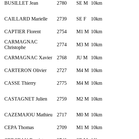
BUSILLET Jean
2780
SE M
10km
CAILLARD Marielle
2739
SE F
10km
CAPTIER Florent
2754
M1 M
10km
CARMAGNAC
2774
M3 M
10km
Christophe
CARMAGNAC Xavier
2768
JU M
10km
CARTERON Olivier
2727
M4 M
10km
CASSE Thierry
2775
M4 M
10km
CASTAGNET Julien
2759
M2 M
10km
CAZEMAJOU Mathieu
2717
M0 M
10km
CEPA Thomas
2709
M1 M
10km