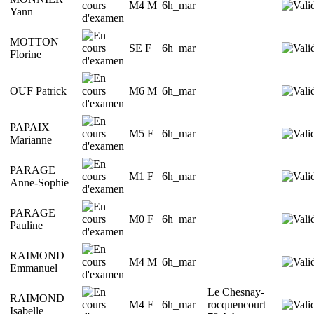
M4 M
6h_mar
Yann
MOTTON
SE F
6h_mar
Florine
OUF Patrick
M6 M
6h_mar
PAPAIX
M5 F
6h_mar
Marianne
PARAGE
M1 F
6h_mar
Anne-Sophie
PARAGE
M0 F
6h_mar
Pauline
RAIMOND
M4 M
6h_mar
Emmanuel
Le Chesnay-
RAIMOND
M4 F
6h_mar
rocquencourt
Isabelle