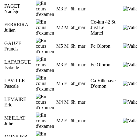
FAGET
M3 F
6h_mar
Nadège
Co-km 42 St
FERREIRA
M2 M
6h_mar
Just Le
Julien
Martel
GAUZE
M5 M
6h_mar
Fc Oloron
Francis
LAFARGUE
M3 F
6h_mar
Fc Oloron
Isabelle
LAVILLE
Ca Villenave
M5 F
6h_mar
Pascale
D'ornon
LEMAIRE
M4 M
6h_mar
Eric
MEILLAT
M2 F
6h_mar
Julie
MONNIER