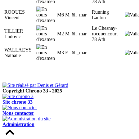
78 Ath
ROQUES
Running
M6 M
6h_mar
Vincent
Lanton
Le Chesnay-
TILLIER
M2 M
6h_mar
rocquencourt
Ludovic
78 Ath
WALLAEYS
M3 F
6h_mar
Nathalie
Copyright Chrono 33 - 2025
Site chrono 33
Nous contacter
Administration