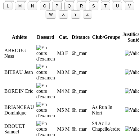
Justifica
Athlète
Dossard
Cat.
Distance
Club/Groupe
Sant
ABROUG
M3 F
6h_mar
Nass
BITEAU Jean
M8 M
6h_mar
BORDIN Eric
M4 M
6h_mar
BRIANCEAU
As Run In
M5 M
6h_mar
Dominique
Niort
S/l Ac La
DROUET
M3 M
6h_mar
Chapelle/erdre
Samuel