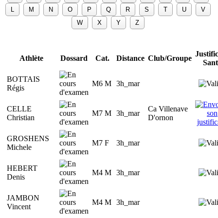
Justific
Athlète
Dossard
Cat.
Distance
Club/Groupe
Sant
BOTTAIS
M6 M
3h_mar
Régis
CELLE
Ca Villenave
M7 M
3h_mar
Christian
D'ornon
GROSHENS
M7 F
3h_mar
Michele
HEBERT
M4 M
3h_mar
Denis
JAMBON
M4 M
3h_mar
Vincent