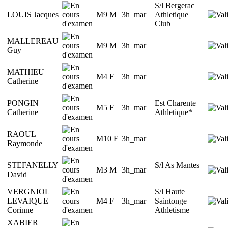
S/l Bergerac
LOUIS Jacques
M9 M
3h_mar
Athletique
Club
MALLEREAU
M9 M
3h_mar
Guy
MATHIEU
M4 F
3h_mar
Catherine
PONGIN
Est Charente
M5 F
3h_mar
Catherine
Athletique*
RAOUL
M10 F
3h_mar
Raymonde
STEFANELLY
S/l As Mantes
M3 M
3h_mar
David
VERGNIOL
S/l Haute
LEVAIQUE
M4 F
3h_mar
Saintonge
Corinne
Athletisme
XABIER