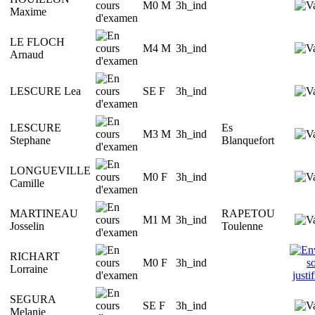
M0 M
3h_ind
Maxime
LE FLOCH
M4 M
3h_ind
Arnaud
LESCURE Lea
SE F
3h_ind
LESCURE
Es
M3 M
3h_ind
Stephane
Blanquefort
LONGUEVILLE
M0 F
3h_ind
Camille
MARTINEAU
RAPETOU
M1 M
3h_ind
Josselin
Toulenne
RICHART
M0 F
3h_ind
Lorraine
SEGURA
SE F
3h_ind
Melanie