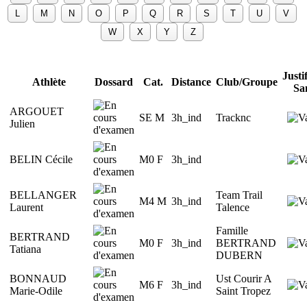
Justif
Athlète
Dossard
Cat.
Distance
Club/Groupe
Sa
ARGOUET
SE M
3h_ind
Tracknc
Julien
BELIN Cécile
M0 F
3h_ind
BELLANGER
Team Trail
M4 M
3h_ind
Laurent
Talence
Famille
BERTRAND
M0 F
3h_ind
BERTRAND
Tatiana
DUBERN
BONNAUD
Ust Courir A
M6 F
3h_ind
Marie-Odile
Saint Tropez