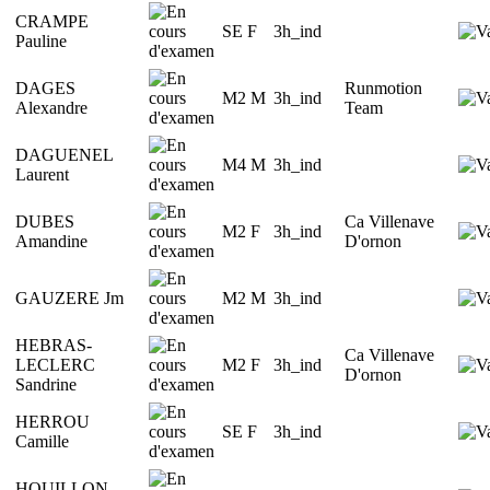
CRAMPE
SE F
3h_ind
Pauline
DAGES
Runmotion
M2 M
3h_ind
Alexandre
Team
DAGUENEL
M4 M
3h_ind
Laurent
DUBES
Ca Villenave
M2 F
3h_ind
Amandine
D'ornon
GAUZERE Jm
M2 M
3h_ind
HEBRAS-
Ca Villenave
LECLERC
M2 F
3h_ind
D'ornon
Sandrine
HERROU
SE F
3h_ind
Camille
HOUILLON